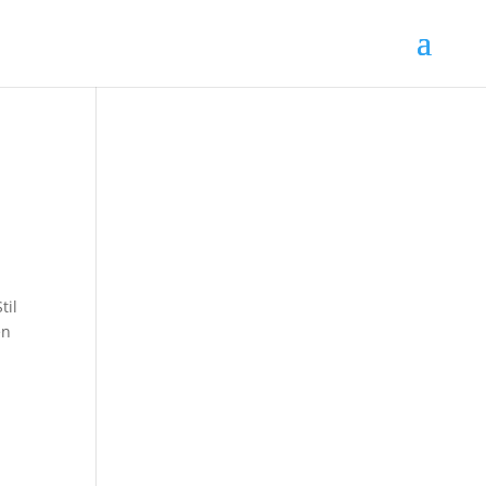
til
en