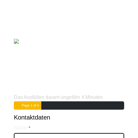
Das Ausfüllen dauert ungefähr 4 Minuten
Page
1
of 4
Kontaktdaten
Name
*