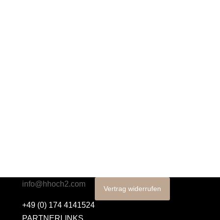
Sichtbarkeit zu potenzieren. Hier sehen Sie wie
wir Sie unterstützen können.
Sind Sie bereit, Ihre digitale Sichtbarkeit auf das
nächste Level zu heben? Fordern Sie jetzt Ihre
kostenlose Analyse an um Potenziale für mehr
Reichweite & mehr Kunden zu entdecken.
info@hhoch2.com
Vertrag widerrufen
+49 (0) 174 4141524
PARTNERLINKS