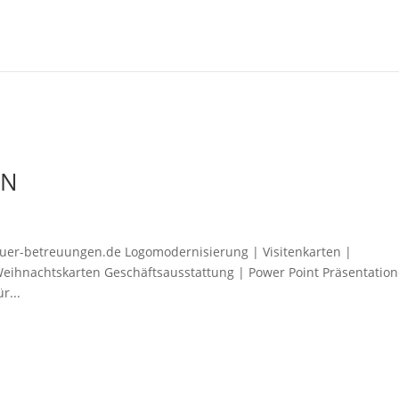
EN
-fuer-betreuungen.de Logomodernisierung | Visitenkarten |
gWeihnachtskarten Geschäftsausstattung | Power Point Präsentatio
r...