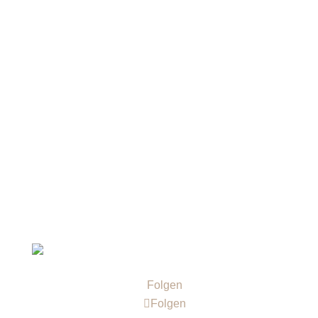
Sind Sie bereit, Ihre digitale Sichtbarkeit auf das
nächste Level zu heben? Fordern Sie jetzt Ihre
kostenlose Analyse an um Potenziale für mehr
Reichweite & mehr Kunden zu entdecken.
Folgen
Folgen